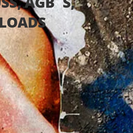
S, AGB´S,
LOADS