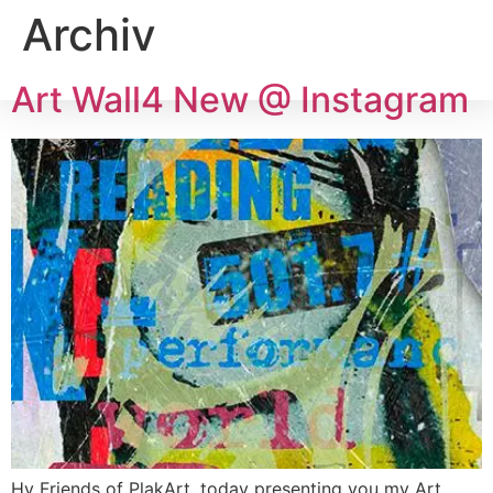
Archiv
Art Wall4 New @ Instagram
Hy Friends of PlakArt, today presenting you my Art