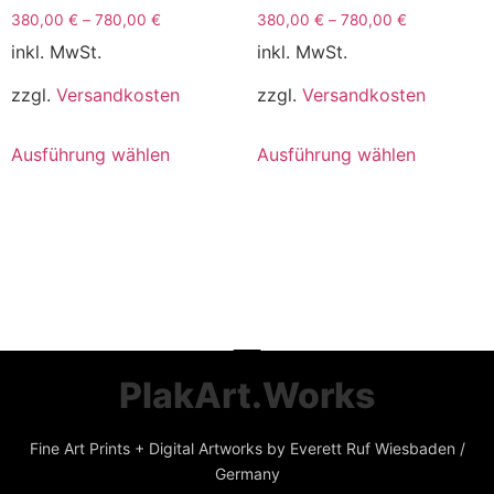
380,00
€
–
780,00
€
380,00
€
–
780,00
€
inkl. MwSt.
inkl. MwSt.
zzgl.
Versandkosten
zzgl.
Versandkosten
Ausführung wählen
Ausführung wählen
PlakArt.Works
Fine Art Prints + Digital Artworks by Everett Ruf Wiesbaden /
Germany