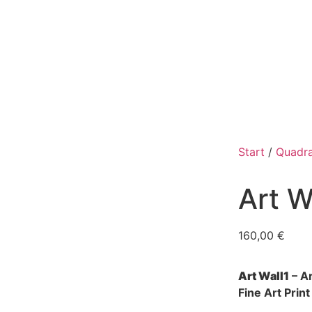
Start
/
Quadr
Art W
160,00
€
Art Wall1
– A
Fine Art Prin