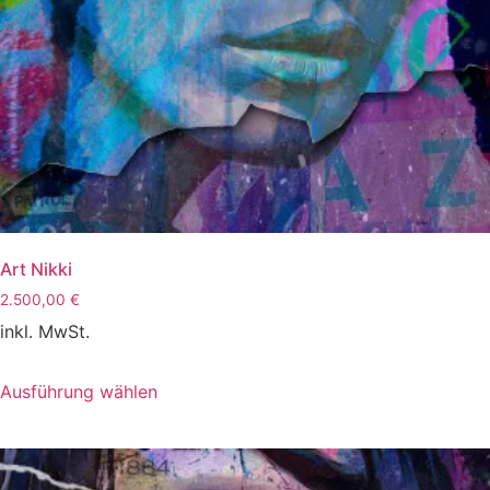
Art Nikki
2.500,00
€
inkl. MwSt.
Dieses
Ausführung wählen
Produkt
weist
mehrere
Varianten