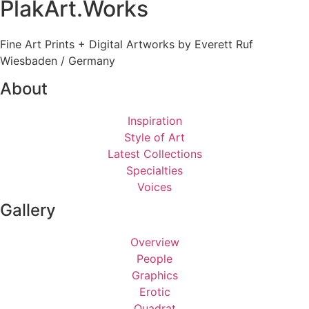
PlakArt.Works
Die
Optionen
Fine Art Prints + Digital Artworks by Everett Ruf
können
Wiesbaden / Germany
auf
der
About
Produktseite
gewählt
Inspiration
werden
Style of Art
Latest Collections
Specialties
Voices
Gallery
Overview
People
Graphics
Erotic
Quadrat