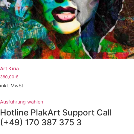
Art Kiria
380,00
€
inkl. MwSt.
Dieses
Ausführung wählen
Produkt
Hotline PlakArt Support Call
weist
mehrere
(+49) 170 387 375 3
Varianten
auf.