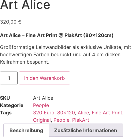
Art Alice
320,00
€
Art Alice – Fine Art Print @ PlakArt (80x120cm)
Großformatige Leinwandbilder als exklusive Unikate, mit
hochwertigen Farben bedruckt und auf 4 cm dicken
Keilrahmen bespannt.
Art
In den Warenkorb
Alice
Menge
SKU
Art Alice
Kategorie
People
Tags
320 Euro
,
80x120
,
Alice
,
Fine Art Print
,
Original
,
People
,
PlakArt
Beschreibung
Zusätzliche Informationen