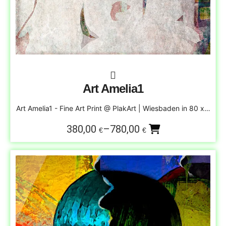
Art Amelia1
Art Amelia1 - Fine Art Print @ PlakArt | Wiesbaden in 80 x…
380,00
–
780,00
€
€