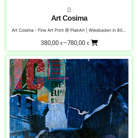
Art Cosima
Art Cosima - Fine Art Print @ PlakArt | Wiesbaden in 80…
380,00
–
780,00
€
€