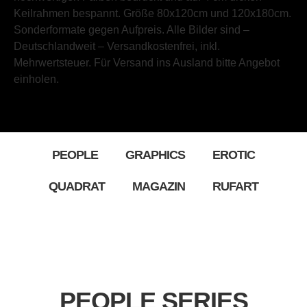
Keilrahmen bespannt. Größe 80x120cm und 120x180cm.
Sonderformate gegen Aufpreis. Alle Bilder sind –
Deutschlandweit – Versandkostenfrei, inkl.
Mehrwertsteuer. Für Versand ins Ausland bitte Angebot
einholen.
PEOPLE
GRAPHICS
EROTIC
QUADRAT
MAGAZIN
RUFART
PEOPLE SERIES