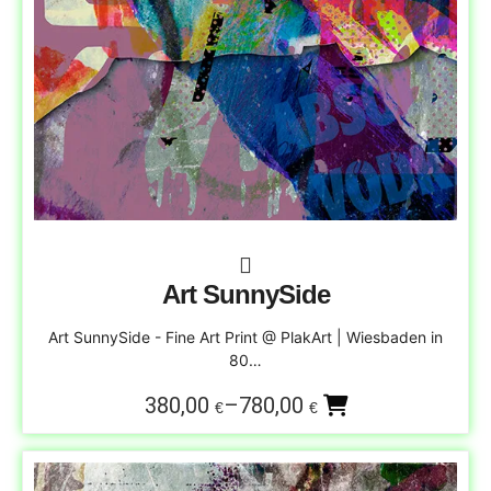
Art SunnySide
Art SunnySide - Fine Art Print @ PlakArt | Wiesbaden in
80…
380,00
–
780,00
€
€