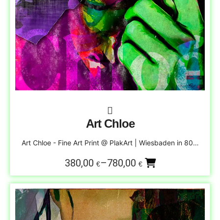
Art Chloe
Art Chloe - Fine Art Print @ PlakArt | Wiesbaden in 80…
380,00
–
780,00
€
€