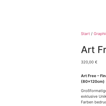
Start
/
Graphi
Art F
320,00
€
Art Free – Fin
(80x120cm)
Großformatige
exklusive Uni
Farben bedruc