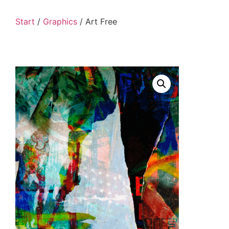
Start
/
Graphics
/ Art Free