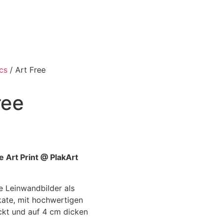
cs
/ Art Free
ree
e Art Print @ PlakArt
 Leinwandbilder als
kate, mit hochwertigen
kt und auf 4 cm dicken