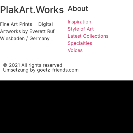
PlakArt.Works
About
Inspiration
Fine Art Prints + Digital
Style of Art
Artworks by Everett Ruf
Latest Collections
Wiesbaden / Germany
Specialties
Voices
© 2021 All rights reserved
Umsetzung by goetz-friends.com