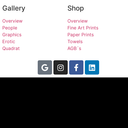
Gallery
Shop
Overview
Overview
People
Fine Art Prints
Graphics
Paper Prints
Erotic
Towels
Quadrat
AGB´s