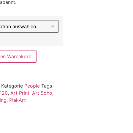
spannt.
den Warenkorb
o
Kategorie
People
Tags
120
,
Art Print
,
Art Soho
,
ing
,
PlakArt