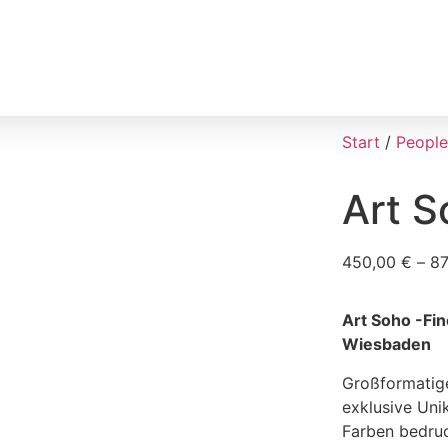
Start
/
People
Art S
450,00
€
–
8
Art Soho -Fin
Wiesbaden
Großformatige
exklusive Uni
Farben bedruc