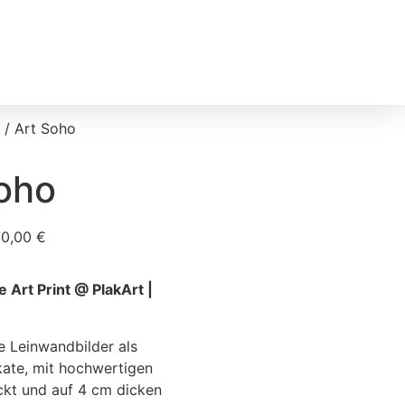
/ Art Soho
oho
70,00
€
e Art Print @ PlakArt |
 Leinwandbilder als
kate, mit hochwertigen
kt und auf 4 cm dicken