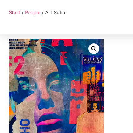
Start
/
People
/ Art Soho