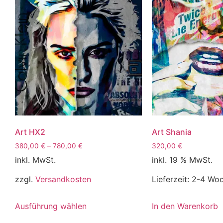
Art HX2
Art Shania
380,00
€
–
780,00
€
320,00
€
inkl. MwSt.
inkl. 19 % MwSt.
zzgl.
Versandkosten
Lieferzeit:
2-4 Wo
Ausführung wählen
In den Warenkorb