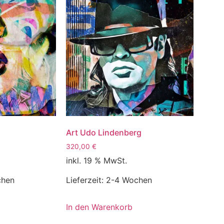
Art Udo Lindenberg
320,00
€
inkl. 19 % MwSt.
chen
Lieferzeit:
2-4 Wochen
In den Warenkorb