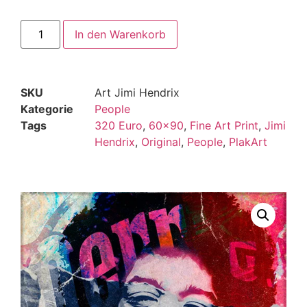
In den Warenkorb
SKU
Art Jimi Hendrix
Kategorie
People
Tags
320 Euro
,
60x90
,
Fine Art Print
,
Jimi
Hendrix
,
Original
,
People
,
PlakArt