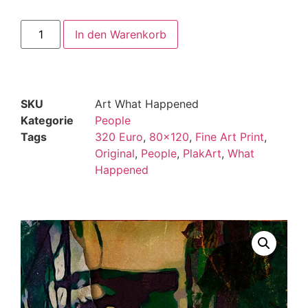
In den Warenkorb
SKU
Art What Happened
Kategorie
People
Tags
320 Euro
,
80x120
,
Fine Art Print
,
Original
,
People
,
PlakArt
,
What
Happened