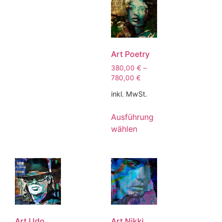
Art Poetry
380,00
€
–
780,00
€
inkl. MwSt.
Ausführung
wählen
Art Udo
Art Nikki