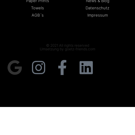
Paper Prints
News & Blog
Towels
Datenschutz
AGB´s
Impressum
© 2021 All rights reserved
Umsetzung by goetz-friends.com